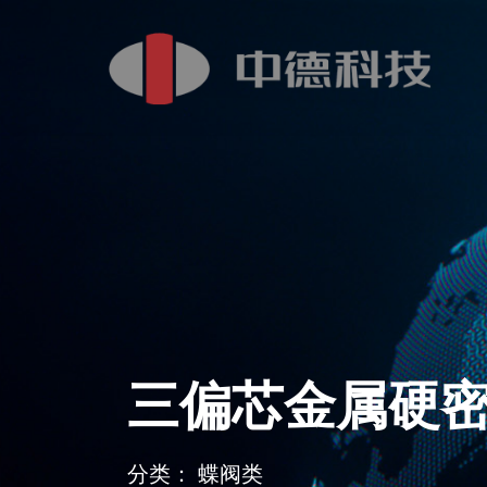
三偏芯金属硬
分类： 蝶阀类