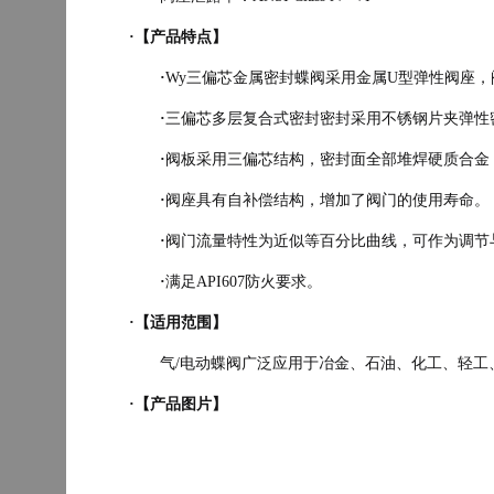
·【产品特点】
·
Wy三偏芯金属密封蝶阀采用金属U型弹性阀座
·
三偏芯多层复合式密封密封采用不锈钢片夹弹性
·
阀板采用三偏芯结构，密封面全部堆焊硬质合金
·
阀座具有自补偿结构，增加了阀门的使用寿命。
·
阀门流量特性为近似等百分比曲线，可作为调节
·
满足API607防火要求。
·【适用范围】
气/电动蝶阀广泛应用于冶金、石油、化工、轻
·【产品图片】