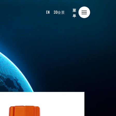
菜
EN
3D全景
单