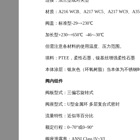
连接：法兰型或对夹型
材质：A216 WCB、A217 WC5、A217 WC9、A351
阀盖：标准型-29~+230℃
加长型+230~+650℃
-46~-30℃
但需注意各材料的使用温度、压力范围。
填料：PTEE，柔性石墨，镍基丝增强柔性石墨
本体涂层：银灰色（环氧树脂）当本体为不锈钢
阀内组件
阀板型式：三偏芯旋转式
阀座型式：U型金属环 多层复合式密封
流量特性：近似等百分比
额定行程：0~70°或0~90
°
阀座泄露率：ANSI Class lV~VI