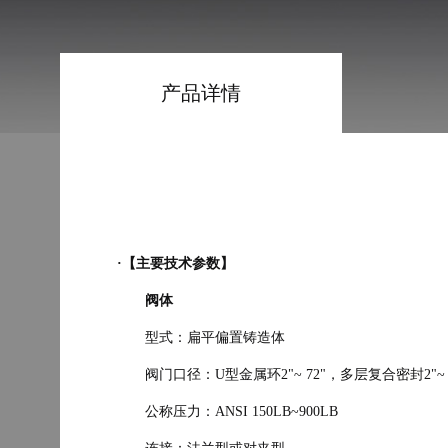
产品详情
·【主要技术参数】
阀体
型式：扁平偏置铸造体
阀门口径：U型金属环
2"~ 72"
，多层复合密封
2"~
公称压力：ANSI 150LB~900LB