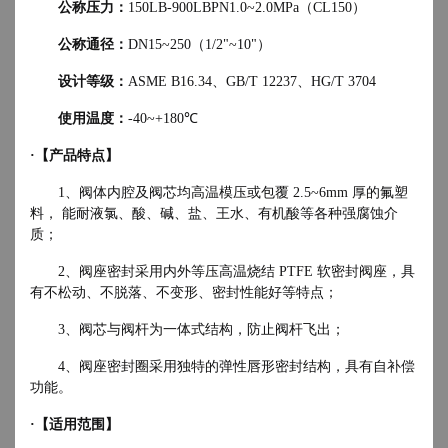
公称压力：
150LB-900LBPN1.0~2.0MPa（CL150）
公称通径：
DN15~250（1/2"~10"）
设计等级：
ASME B16.34、GB/T 12237、HG/T 3704
使用温度：
-40~+180℃
·【产品特点】
1、阀体内腔及阀芯均高温模压或包覆 2.5~6mm 厚的氟塑
料， 能耐液氯、酸、碱、盐、王水、有机酸等各种强腐蚀介
质；
2、阀座密封采用内外等压高温烧结 PTFE 软密封阀座，具
有不松动、不脱落、不变形、密封性能好等特点；
3、阀芯与阀杆为一体式结构，防止阀杆飞出；
4、阀座密封圈采用独特的弹性唇形密封结构，具有自补偿
功能。
·【适用范围】