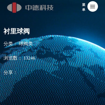
菜
单
衬里球阀
分类： 球阀类
浏览数： 13246
分享：